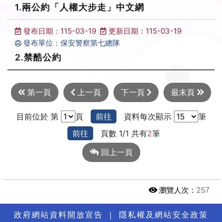
1.兩公約「人權大步走」中文網
發布日期：115-03-19
更新日期：115-03-19
發布單位：保安警察第七總隊
2.禁酷公約
第一頁
上一頁
下一頁
最末頁
目前位於 第
頁
前往
資料每次顯示
筆
前往
頁數 1/1 共有
2
筆
回上一頁
瀏覽人次：
257
政府網站資料開放宣告
｜
隱私權及網站安全政策