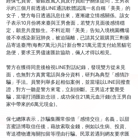
經保七員警、臺銀政風人員及行員給予關懷提問，王男表
示約三個月前透過LINE通訊軟體認識一名自稱「美美」的
女子，雙方每日透過訊息往來，逐漸建立情感關係。該女
子表示10月份將來臺與王男會面，若雙方見面後感情穩
定，願意共度餘生。不料近期「美美」告知入境桃園機場
後不幸感染新冠肺炎，被迫隔離，已請其父親購買三劑藥
品寄送臺灣(每劑7萬元)共計新台幣21萬元需支付給黑貓宅
急便，要求王男儘速匯款協助，倆人才得以相見。
警方在獲得同意後檢視LINE對話紀錄，發現雙方從未見
面，也無對方真實電話與身分資料，研判為典型「感情詐
騙」手法。員警列舉多起相似案例，並當場以LINE回撥查
證，對方一聽是警方來電，立刻掛斷。王男這才驚覺受
騙，當場打消匯款念頭，成功保住21萬元血汗錢(含王男自
家中帶來的6萬元現金)。
保七總隊表示，詐騙集團常假借「感情交往」名義，以甜
言蜜語博取信任後，藉故索取金錢，例如以生病、投資、
寄送禮物遭海關扣留等理由行騙。民眾若遇到網友要求匯