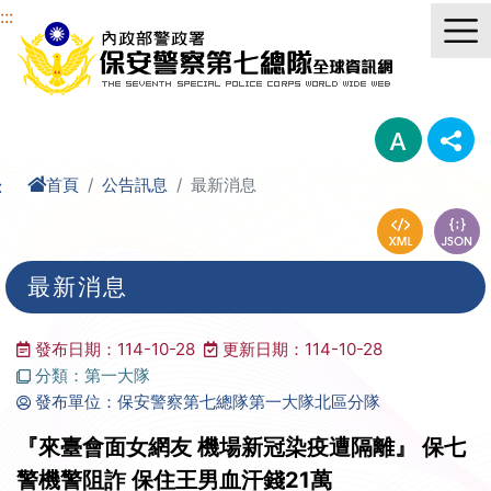
進入內容區塊
:::
首頁
公告訊息
最新消息
:
最新消息
發布日期：114-10-28
更新日期：114-10-28
分類：第一大隊
發布單位：保安警察第七總隊第一大隊北區分隊
『來臺會面女網友 機場新冠染疫遭隔離』 保七
警機警阻詐 保住王男血汗錢21萬