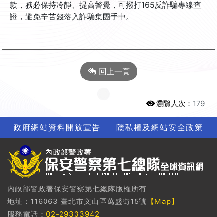
款，務必保持冷靜、提高警覺，可撥打165反詐騙專線查
證，避免辛苦錢落入詐騙集團手中。
回上一頁
瀏覽人次：
179
政府網站資料開放宣告
｜
隱私權及網站安全政策
內政部警政署保安警察第七總隊版權所有
地址：116063 臺北市文山區萬盛街15號
【Map】
服務電話：
02-29333942