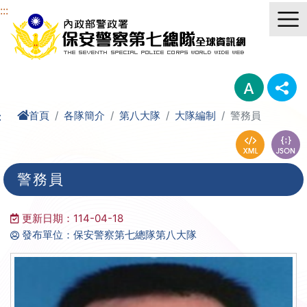
進入內容區塊
:::
首頁
各隊簡介
第八大隊
大隊編制
警務員
:
警務員
更新日期：114-04-18
發布單位：保安警察第七總隊第八大隊