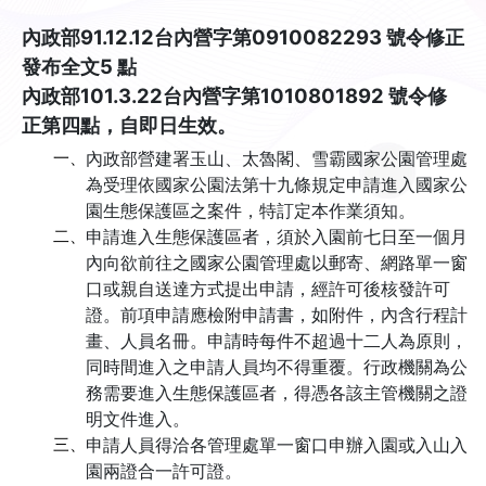
內政部91.12.12台內營字第0910082293 號令修正
發布全文5 點
內政部101.3.22台內營字第1010801892 號令修
正第四點，自即日生效。
一、
內政部營建署玉山、太魯閣、雪霸國家公園管理處
為受理依國家公園法第十九條規定申請進入國家公
園生態保護區之案件，特訂定本作業須知。
二、
申請進入生態保護區者，須於入園前七日至一個月
內向欲前往之國家公園管理處以郵寄、網路單一窗
口或親自送達方式提出申請，經許可後核發許可
證。前項申請應檢附申請書，如附件，內含行程計
畫、人員名冊。申請時每件不超過十二人為原則，
同時間進入之申請人員均不得重覆。行政機關為公
務需要進入生態保護區者，得憑各該主管機關之證
明文件進入。
三、
申請人員得洽各管理處單一窗口申辦入園或入山入
園兩證合一許可證。