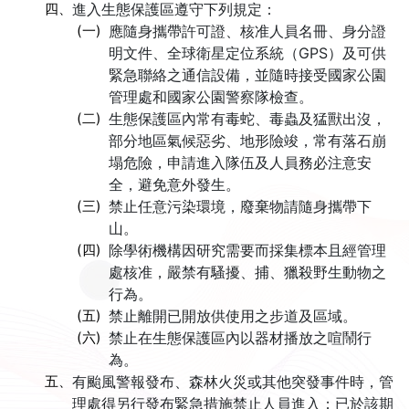
四、
進入生態保護區遵守下列規定：
(一)
應隨身攜帶許可證、核准人員名冊、身分證
明文件、全球衛星定位系統（GPS）及可供
緊急聯絡之通信設備，並隨時接受國家公園
管理處和國家公園警察隊檢查。
(二)
生態保護區內常有毒蛇、毒蟲及猛獸出沒，
部分地區氣候惡劣、地形險竣，常有落石崩
塌危險，申請進入隊伍及人員務必注意安
全，避免意外發生。
(三)
禁止任意污染環境，廢棄物請隨身攜帶下
山。
(四)
除學術機構因研究需要而採集標本且經管理
處核准，嚴禁有騷擾、捕、獵殺野生動物之
行為。
(五)
禁止離開已開放供使用之步道及區域。
(六)
禁止在生態保護區內以器材播放之喧鬧行
為。
五、
有颱風警報發布、森林火災或其他突發事件時，管
理處得另行發布緊急措施禁止人員進入；已於該期