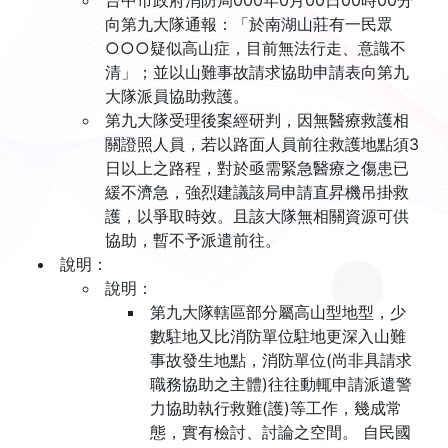
台中市政府消防局000年0月00日00時00分
向第九大隊通報：「於南湖山莊有一民眾
○○○疑似高山症，目前無法行走、意識不
清」；並以山難事故請求協助申請表向第九
大隊派員協助救護。
第九大隊受理後案經研判，因無醫療救護相
關證照人員，若以路面人員前往救護地點須3
日以上之路程，對於亟需緊急醫療之傷患已
緩不濟急，強烈建議該局申請直昇機吊掛救
護，以爭取時效。且該大隊無相關資源可供
協助，暫不予派遣前往。
說明：
說明：
第九大隊轄區部分屬高山型地型，少
數駐地又比消防單位駐地更深入山難
事故發生地點，消防單位(尚非具請求
職務協助之主體)往往動輒申請派遣警
力協助執行救難(護)等工作，幾成常
態，實有檢討、討論之空間。 自民國