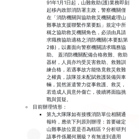
91年1月1日起，山難救助(護)業務即刻
起移內政部消防署主政，警察機關僅
在「消防機關與協助救災機關處理山
難事故支援聯繫作業要點」規定中所
稱之協助救災機關角色，必須由具請
求職務協助適格之消防機關(本要點第
2條)，以書面向警察機關請求職務協
助。 蓋消防機關配備合格救難、救助
器材，人員亦均受災害救助、救難訓
練合格，若遇事故方能恪竟救災救難
之權責，該隊並未配賦救護裝備與車
輛，貿然派遣警力從事救護、救災，
若造成人員意外傷亡，後續將面臨挑
戰與質疑。
目前辦理情形：
第九大隊隊如有接獲消防單位相關通
報時，應依下列原則辦理：首要確定
山難事故位置是否為轄區？分析研判
該事件係屬何層級？有無達到適用