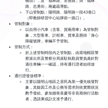
橋頭），及「福林路、至善路」與「福林
路、忠勇街」兩處疏導點。
下山管制點：陽明路、陽明路一段43巷口
（即教師研習中心站牌前一路口）。
管制對象：
以自用小汽車（含客、貨兩用車）為管制對
象，大型客車、計程車、貨車及懸掛「身心
障礙號牌」車輛不予管制。
管制方式：
於上述管制時段內之管制點，由當地轄區警
察派出所及警察分局派駐執勤員警負責針對
過往車輛一一確認，持有通行證者始得放
行。
通行證發放標準：
主要以陽明山地區之居民為第一優先核發對
象，其餘因工作及公務等需求則依實際狀況
酌予發給。參加婚喪喜慶等非長期例行活動
者，憑請柬或訃文准予通行。