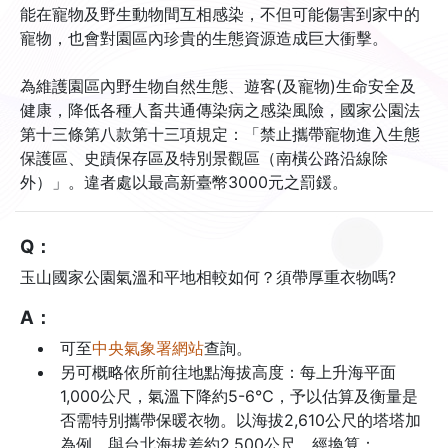
能在寵物及野生動物間互相感染，不但可能傷害到家中的
寵物，也會對園區內珍貴的生態資源造成巨大衝擊。
為維護園區內野生物自然生態、遊客(及寵物)生命安全及
健康，降低各種人畜共通傳染病之感染風險，國家公園法
第十三條第八款第十三項規定：「禁止攜帶寵物進入生態
保護區、史蹟保存區及特別景觀區（南橫公路沿線除
外）」。違者處以最高新臺幣3000元之罰鍰。
Q：
玉山國家公園氣溫和平地相較如何？須帶厚重衣物嗎?
A：
可至
中央氣象署網站
查詢。
另可概略依所前往地點海拔高度：每上升海平面
1,000公尺，氣溫下降約5-6℃，予以估算及衡量是
否需特別攜帶保暖衣物。以海拔2,610公尺的塔塔加
為例，與台北海拔差約2,500公尺，經換算：