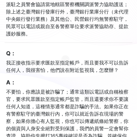
派駐之員警會協請當地轄區警察機關調派警力協助護送；
除上述之臺灣銀行發庫行外，臺灣銀行業庫分行（未代理
中央銀行發行業務）及其他公、民營銀行均無警察駐守，
民眾可以電話或親自至各警察單位要求派警協助存、提款
護鈔服務。
Q：
我正接收指示要求匯款至指定帳戶，而且要我不可以告訴
任何人，我很害怕，他們說在附近監視我，怎麼辦？
A：
不要怕，你應該是被詐騙了；通常這類以電話或自稱檢察
官，要求民眾匯款至指定帳戶監管，而且還要求你不要讓
任何人知道，這種情形通常都是詐騙的手法。如果你正在
有警察駐守的臺灣銀行內，你可以就近告訴在現場的警
察，如果你擔心有人監視，你也可以傳遞紙條給警察，你
的個資與人身安全絕對受到保護，我們的員警一定會幫你
查證，協助你先撥打165專線確認是否為詐騙，並確保你